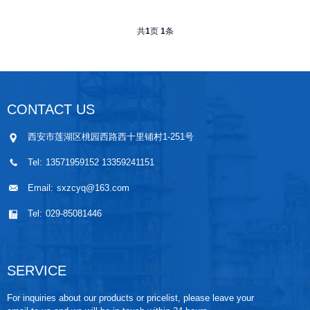
共
1
页
1
条
CONTACT US
西安市莲湖区桃园西路西十里铺村1-251号
Tel:
13571959152 13359241151
Email:
sxzcyq@163.com
Tel:
029-85081446
SERVICE
For inquiries about our products or pricelist, please leave your