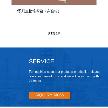
P系列生物培养箱（实验箱）
共
1
页
1
条
SERVICE
For inquiries about our products or pricelist, please
leave your email to us and we will be in touch within
24 hours.
INQUIRY NOW