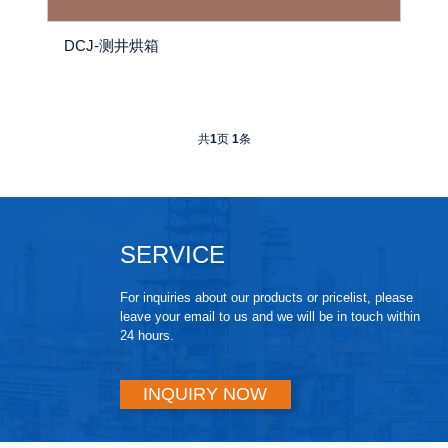
DCJ-测井烘箱
共
1
页
1
条
SERVICE
For inquiries about our products or pricelist, please
leave your email to us and we will be in touch within
24 hours.
INQUIRY NOW