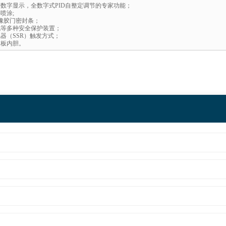
数字显示，全数字式PID自整定调节的专家功能；
喷涂;
硅橡胶门密封条；
电等多种安全保护装置；
器（SSR）触发方式；
钢板内胆。