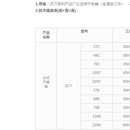
1.用途：
ZCT系列产品广泛适用于机械（金属加工件）
2.技术规格表(深×宽×高)：
型号
工
产品
名称
27C
300
48C
300
70C
350
135C
450
台式
225C
600
干燥
ZCT-
箱
27K
300
48K
300
70K
350
135K
450
225K
600