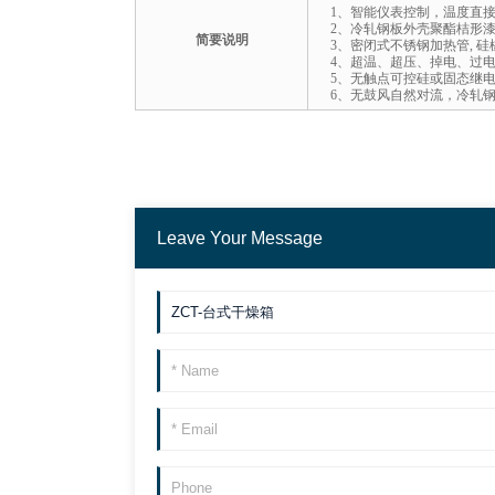
1、智能仪表控制，温度直接
2、冷轧钢板外壳聚酯桔形漆
简要说明
3、密闭式不锈钢加热管, 
4、超温、超压、掉电、过
5、无触点可控硅或固态继电
6、无鼓风自然对流，冷轧
Leave Your Message