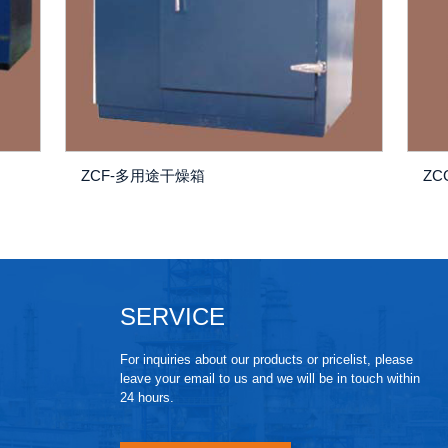
ZCF-多用途干燥箱
Z
SERVICE
For inquiries about our products or pricelist, please
leave your email to us and we will be in touch within
24 hours.