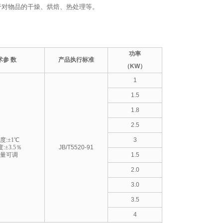
于对物品的干燥、烘焙、热处理等。
功率
术参 数
产品执行标准
（KW）
1
1.5
1.8
2.5
度:±1℃
3
:±3.5％
JB/T5520-91
量可调
1.5
2.0
3.0
3.5
4